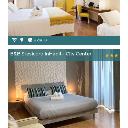
8 de 10
B&B Stesicoro InHabit - City Center