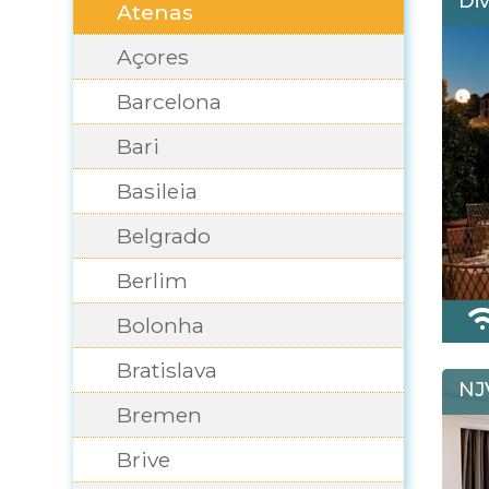
Div
Atenas
Açores
Barcelona
Bari
Basileia
Belgrado
Berlim
Bolonha
Bratislava
NJ
Bremen
Brive