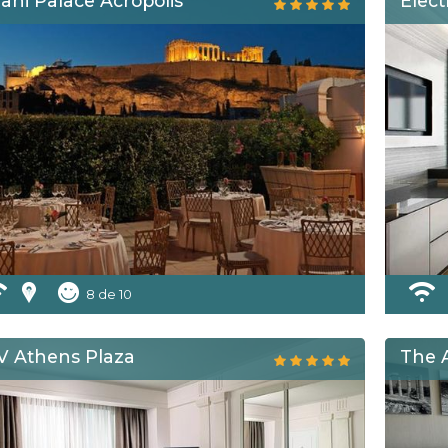
ani Palace Acropolis
Elect
8 de 10
V Athens Plaza
The 