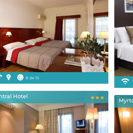
8 de 10
tral Hotel
Myrt