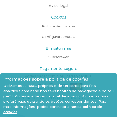
Aviso legal
Cookies
Política de
cookies
Configurar
cookies
E muito mais
Subscrever
Pagamento seguro
Podes pagar com o teu cartão habitual
Informações sobre a política de
cookies
Utilizamos
cookies
próprios e de terceiros para fins
analíticos com base nos teus hábitos de navegação e no teu
perfil. Podes aceitá-los na totalidade ou configurar as tuas
Agência de Viagens registada GC-004825
preferências utilizando os botões correspondentes. Para
mais informações, podes consultar a nossa
política de
cookies
.