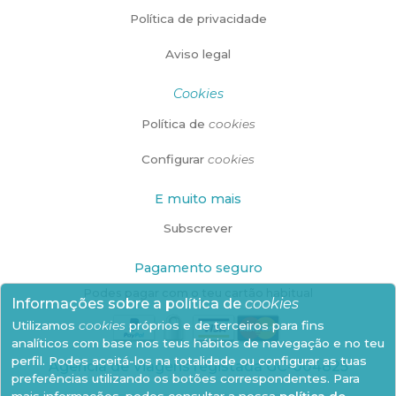
Política de privacidade
Aviso legal
Cookies
Política de
cookies
Configurar
cookies
E muito mais
Subscrever
Pagamento seguro
Podes pagar com o teu cartão habitual
Informações sobre a política de
cookies
Utilizamos
cookies
próprios e de terceiros para fins
analíticos com base nos teus hábitos de navegação e no teu
perfil. Podes aceitá-los na totalidade ou configurar as tuas
Agência de Viagens registada GC-004825
preferências utilizando os botões correspondentes. Para